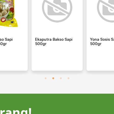
so Sapi
Ekaputra Bakso Sapi
Yona Sosis S
50gr
500gr
500gr
rang!