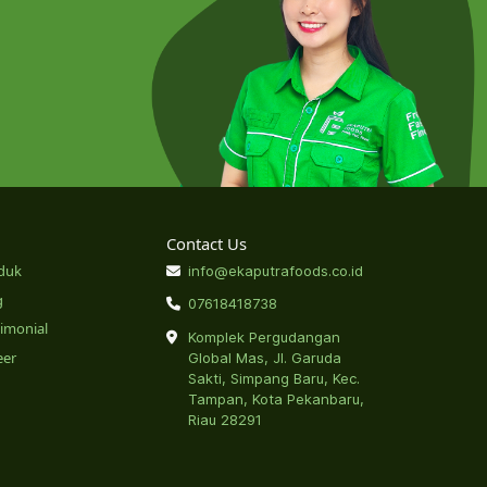
Contact Us
duk
info@ekaputrafoods.co.id
g
07618418738
timonial
Komplek Pergudangan
eer
Global Mas, Jl. Garuda
Sakti, Simpang Baru, Kec.
Tampan, Kota Pekanbaru,
Riau 28291