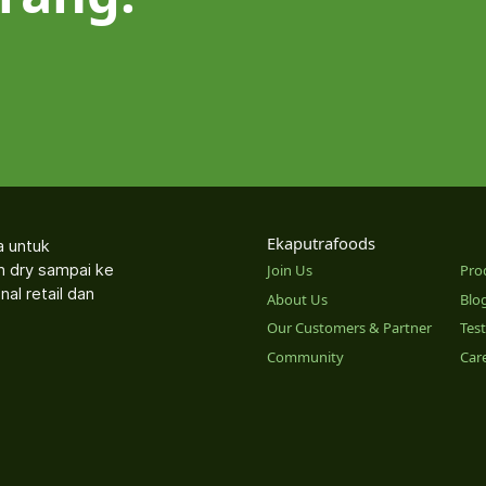
Ekaputrafoods
a untuk
an dry sampai ke
Join Us
Pro
nal retail dan
About Us
Blo
Our Customers & Partner
Tes
Community
Car
o