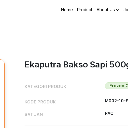
Home
Product
About Us
Jo
Ekaputra Bakso Sapi 500
Frozen O
KATEGORI PRODUK
M002-10-
KODE PRODUK
PAC
SATUAN