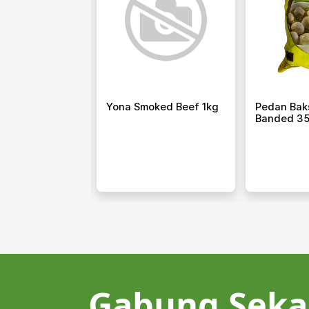
is Sapi Bakar
Yona Smoked Beef 1kg
Pedan Bak
Pcs 500gr
Banded 3
Gabung Seka