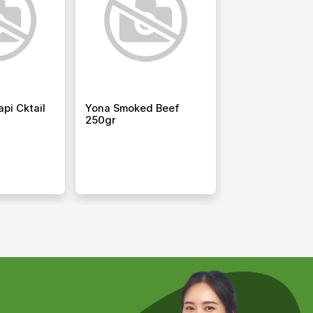
api Cktail
Yona Smoked Beef
Yona Patties D
250gr
Sapi (beef Patt