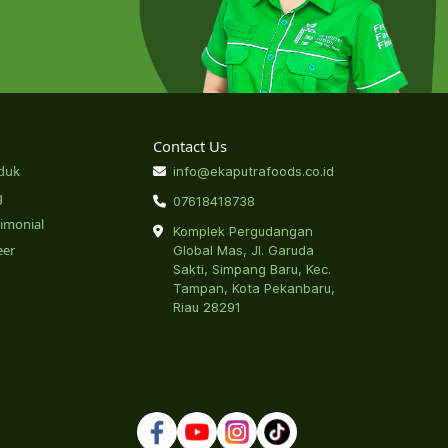
Contact Us
duk
info@ekaputrafoods.co.id
g
07618418738
timonial
Komplek Pergudangan
eer
Global Mas, Jl. Garuda
Sakti, Simpang Baru, Kec.
Tampan, Kota Pekanbaru,
Riau 28291