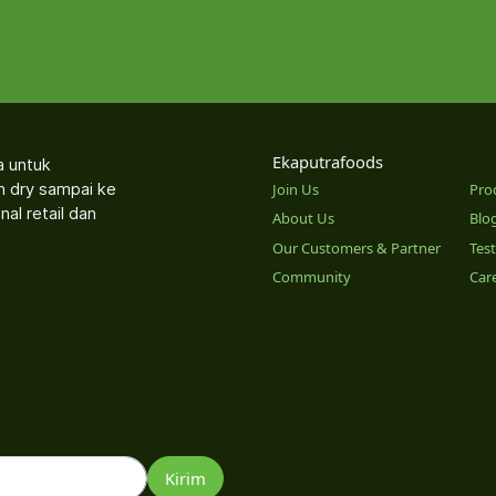
Ekaputrafoods
a untuk
an dry sampai ke
Join Us
Pro
nal retail dan
About Us
Blo
Our Customers & Partner
Tes
Community
Car
o