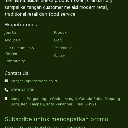
mendistribusikan aneka produk frozen, chill dan dry
sampai ke tangan customer melalui modern retail,
traditional retail dan food service.
Ekaputrafoods
Join Us
Produk
About Us
Blog
Our Customers &
Testimonial
Partner
Career
Community
Contact Us
info@ekaputrafoods.co.id
07618418738
Komplek Pergudangan Global Mas, Jl. Garuda Sakti, Simpang
Baru, Kec. Tampan, Kota Pekanbaru, Riau 28291
Subscribe untuk mendapatkan promo
menarik dan informasi lainnya.