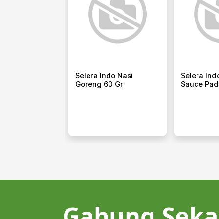
ndo Sambal
Selera Indo Nasi
Selera In
80 Gr
Goreng 60 Gr
Sauce Pad
Gabung Seka