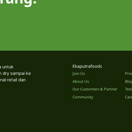
Ekaputrafoods
a untuk
an dry sampai ke
Join Us
Pro
nal retail dan
About Us
Blo
Our Customers & Partner
Tes
Community
Car
o