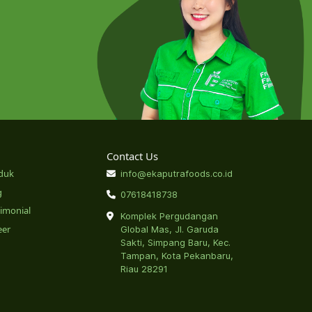
Contact Us
duk
info@ekaputrafoods.co.id
g
07618418738
timonial
Komplek Pergudangan
eer
Global Mas, Jl. Garuda
Sakti, Simpang Baru, Kec.
Tampan, Kota Pekanbaru,
Riau 28291