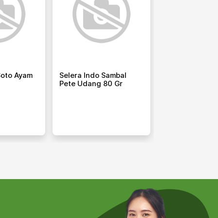
Soto Ayam
Selera Indo Sambal
Warasa Japan
Pete Udang 80 Gr
Shabu-Shabu 5
12 X 4