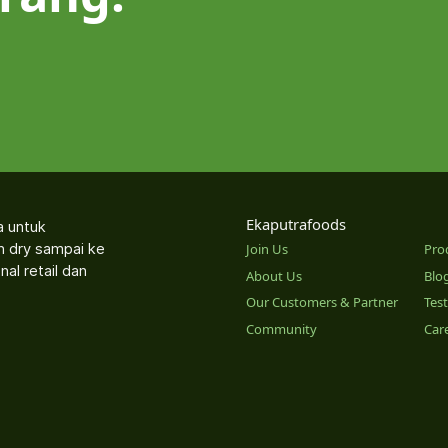
Ekaputrafoods
a untuk
an dry sampai ke
Join Us
Pro
nal retail dan
About Us
Blo
Our Customers & Partner
Tes
Community
Car
o