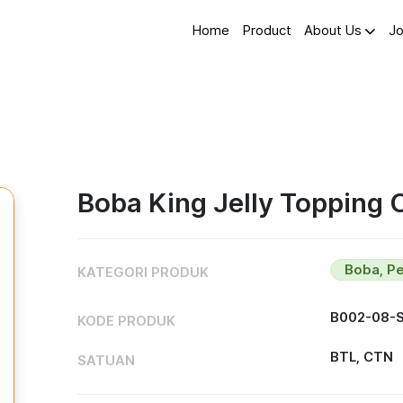
Home
Product
About Us
Jo
Boba King Jelly Topping 
Boba, Pea
KATEGORI PRODUK
B002-08-
KODE PRODUK
BTL, CTN
SATUAN