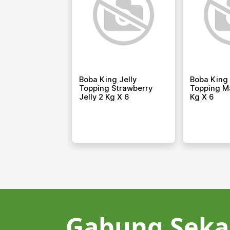
g Jelly
Boba King Jelly
Boba King 
 Cocopandan
Topping Strawberry
Topping M
Kg X 6
Jelly 2 Kg X 6
Kg X 6
Gabung Seka