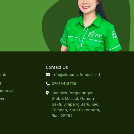
Contact Us
duk
info@ekaputrafoods.co.id
g
07618418738
timonial
Komplek Pergudangan
eer
Global Mas, Jl. Garuda
Sakti, Simpang Baru, Kec.
Tampan, Kota Pekanbaru,
Riau 28291