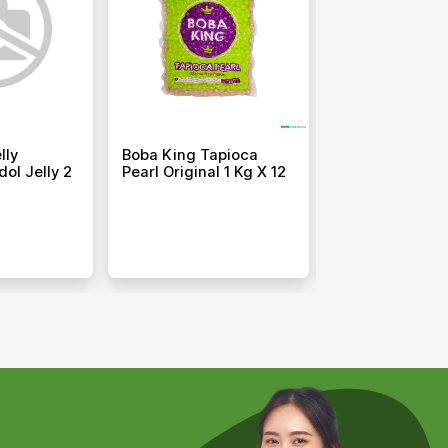
lly
Boba King Tapioca
Boba King Trop
ol Jelly 2
Pearl Original 1 Kg X 12
Jelly 2l