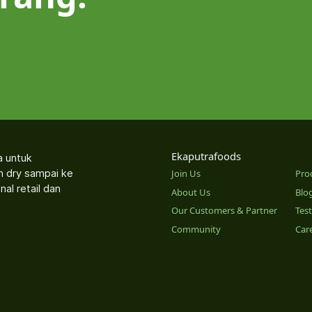
Ekaputrafoods
a untuk
an dry sampai ke
Join Us
Pro
nal retail dan
About Us
Blo
Our Customers & Partner
Tes
Community
Car
o