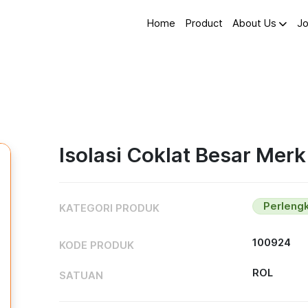
Home
Product
About Us
Jo
Isolasi Coklat Besar Mer
Perleng
KATEGORI PRODUK
100924
KODE PRODUK
ROL
SATUAN