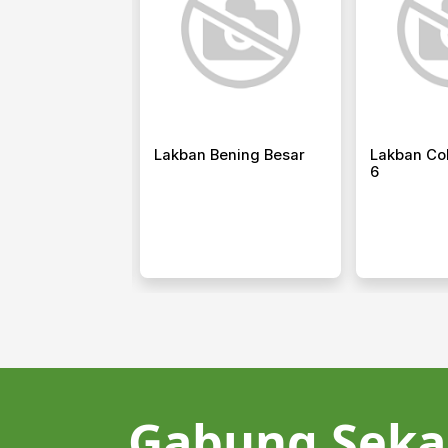
astik Mobil Box
Lakban Bening Besar
Lakban Cok
6
Gabung Seka