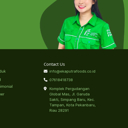
Contact Us
duk
info@ekaputrafoods.co.id
g
07618418738
timonial
Komplek Pergudangan
eer
Global Mas, Jl. Garuda
Sakti, Simpang Baru, Kec.
Tampan, Kota Pekanbaru,
Riau 28291