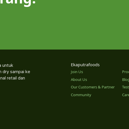
Ekaputrafoods
a untuk
an dry sampai ke
Join Us
Pro
nal retail dan
About Us
Blo
Our Customers & Partner
Tes
Community
Car
o