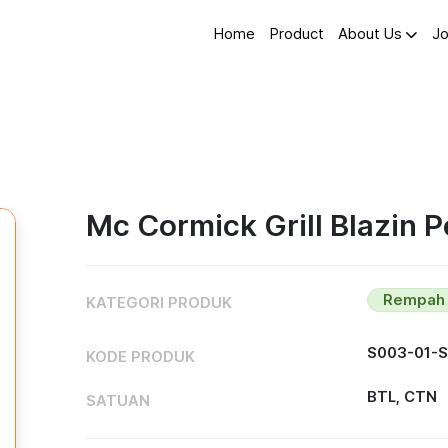
Home
Product
About Us
Jo
Mc Cormick Grill Blazin 
Rempah 
KATEGORI PRODUK
S003-01-
KODE PRODUK
BTL, CTN
SATUAN