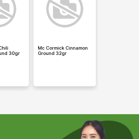
hili
Mc Cormick Cinnamon
Mc Cormick Gril
und 30gr
Ground 32gr
Peper Steak 14