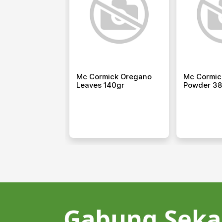
ick Steak
Mc Cormick Oregano
Mc Cormic
0gr
Leaves 140gr
Powder 38
Gabung Seka