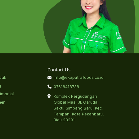
Contact Us
duk
info@ekaputrafoods.co.id
g
07618418738
timonial
Komplek Pergudangan
eer
Global Mas, Jl. Garuda
Sakti, Simpang Baru, Kec.
Tampan, Kota Pekanbaru,
Riau 28291