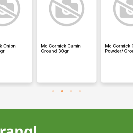
k Onion
Mc Cormick Cumin
Mc Cormick C
gr
Ground 30gr
Powder/ Gro
rang!