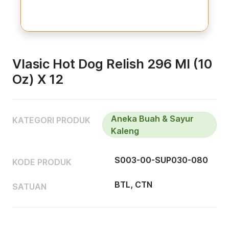
Vlasic Hot Dog Relish 296 Ml (10
Oz) X 12
Aneka Buah & Sayur
KATEGORI PRODUK
Kaleng
S003-00-SUP030-080
KODE PRODUK
BTL, CTN
SATUAN