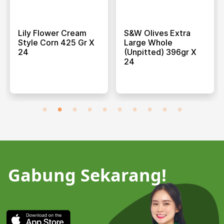
Lily Flower Cream
S&w Olives Extra
Style Corn 425 Gr X
Large Whole
24
(unpitted) 396gr X
24
Gabung Sekarang!