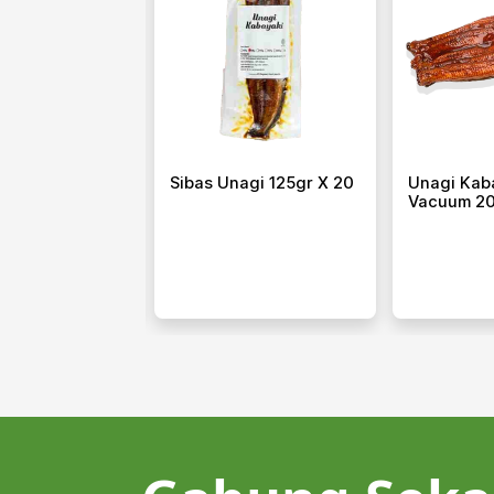
ngkol 250 Gr
Sibas Unagi 125gr X 20
Unagi Kab
Vacuum 2