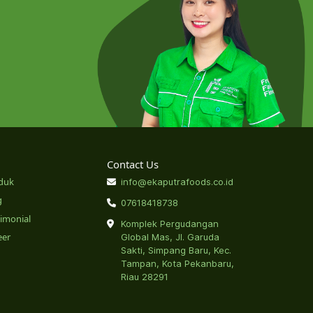
Contact Us
duk
info@ekaputrafoods.co.id
g
07618418738
timonial
Komplek Pergudangan
eer
Global Mas, Jl. Garuda
Sakti, Simpang Baru, Kec.
Tampan, Kota Pekanbaru,
Riau 28291