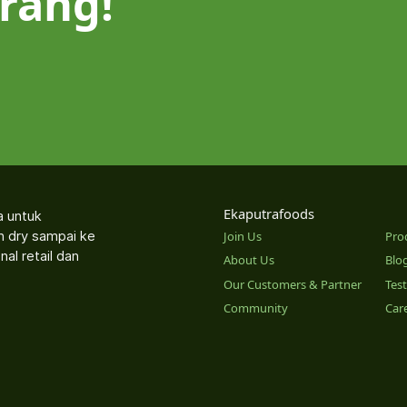
rang!
Ekaputrafoods
a untuk
an dry sampai ke
Join Us
Pro
nal retail dan
About Us
Blo
Our Customers & Partner
Tes
Community
Car
o