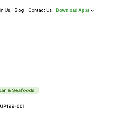
in Us
Blog
Contact Us
Download Apps
Ikan & Seafoods
SUP199-001