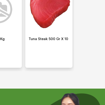
 Kg
Tuna Steak 500 Gr X 10
Sibas Scallop 
20/30 Iqf 8pcs