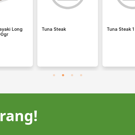
od Cumi Lokal
Cumi Flower
Sanma 
rang!