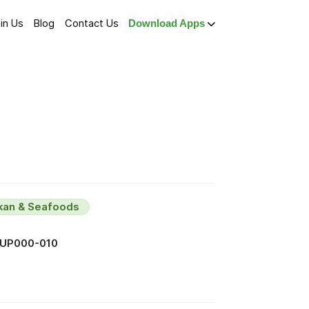
in Us
Blog
Contact Us
Download Apps
Ikan & Seafoods
SUP000-010