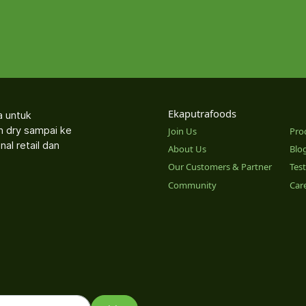
Ekaputrafoods
a untuk
an dry sampai ke
Join Us
Pro
nal retail dan
About Us
Blo
Our Customers & Partner
Tes
Community
Car
o