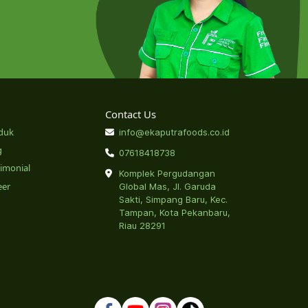
Contact Us
duk
info@ekaputrafoods.co.id
g
07618418738
timonial
Komplek Pergudangan
eer
Global Mas, Jl. Garuda
Sakti, Simpang Baru, Kec.
Tampan, Kota Pekanbaru,
Riau 28291