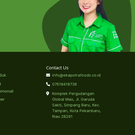
Contact Us
duk
info@ekaputrafoods.co.id
g
07618418738
timonial
Komplek Pergudangan
eer
Global Mas, Jl. Garuda
Sakti, Simpang Baru, Kec.
Tampan, Kota Pekanbaru,
Riau 28291