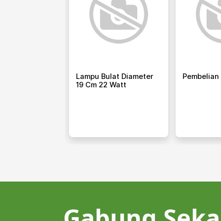
ld Storage
Lampu Bulat Diameter
Pembelian
19 Cm 22 Watt
Gabung Seka