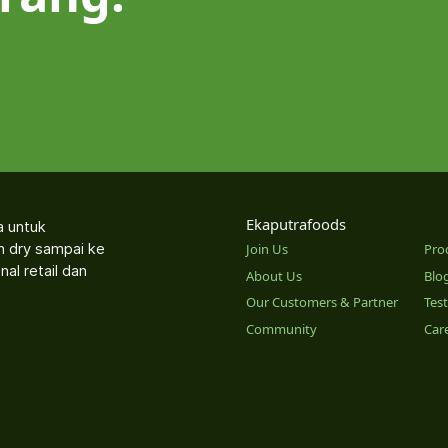
Ekaputrafoods
a untuk
an dry sampai ke
Join Us
Pro
nal retail dan
About Us
Blo
Our Customers & Partner
Tes
Community
Car
o