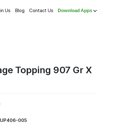
in Us
Blog
Contact Us
Download Apps
age Topping 907 Gr X
SUP406-005