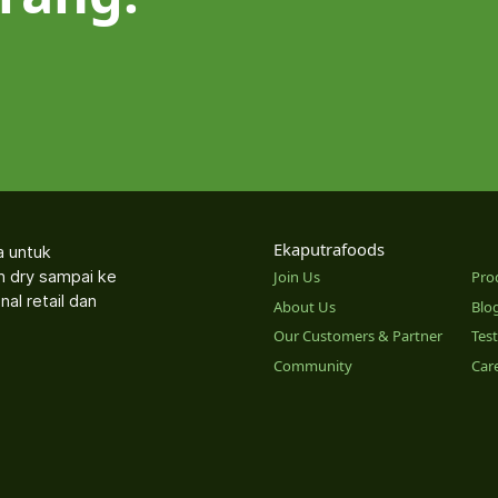
Ekaputrafoods
a untuk
an dry sampai ke
Join Us
Pro
nal retail dan
About Us
Blo
Our Customers & Partner
Tes
Community
Car
o