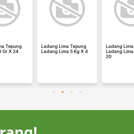
Bakery Sunbay
Bakery Sunbay Choco
B
Chocomalt Crunchy 1
Cruzz 380 Gr X 12
P
Kg X 12
rang!