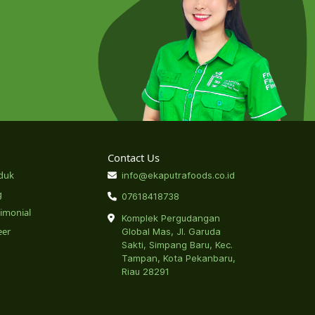
Contact Us
duk
info@ekaputrafoods.co.id
g
07618418738
timonial
Komplek Pergudangan
eer
Global Mas, Jl. Garuda
Sakti, Simpang Baru, Kec.
Tampan, Kota Pekanbaru,
Riau 28291