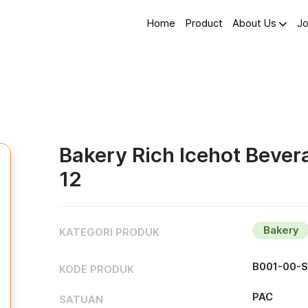
Home
Product
About Us
Jo
Bakery Rich Icehot Bever
12
Bakery
KATEGORI PRODUK
B001-00-
KODE PRODUK
PAC
SATUAN