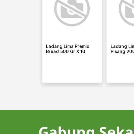
Ladang Lima Tepung
Ladang Lima Pancake
Bumbu 500 Gr X 10
Mix Vanilla 500 Gr X 10
Gabung Seka