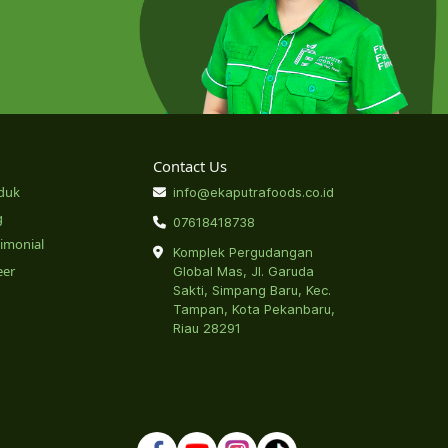
Contact Us
duk
info@ekaputrafoods.co.id
g
07618418738
timonial
Komplek Pergudangan
eer
Global Mas, Jl. Garuda
Sakti, Simpang Baru, Kec.
Tampan, Kota Pekanbaru,
Riau 28291