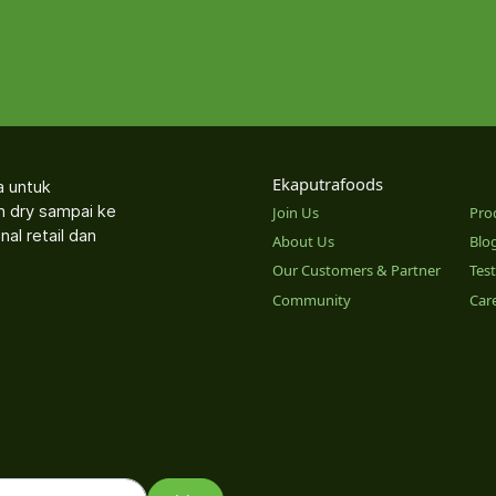
Ekaputrafoods
a untuk
an dry sampai ke
Join Us
Pro
nal retail dan
About Us
Blo
Our Customers & Partner
Tes
Community
Car
o