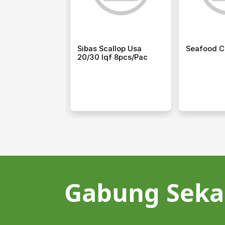
ak 500 Gr X 10
Sibas Scallop Usa
Seafood C
20/30 Iqf 8pcs/pac
Gabung Seka