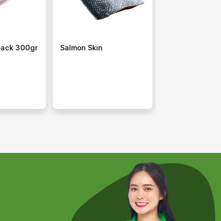
pack 300gr
Salmon Skin
Sibas Tobikko 
35