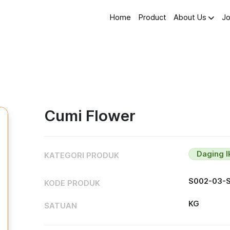
Home
Product
About Us
Jo
Cumi Flower
Daging 
KATEGORI PRODUK
S002-03-
KODE PRODUK
KG
SATUAN