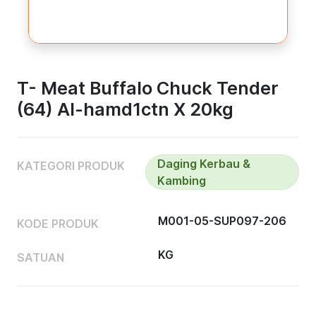
T- Meat Buffalo Chuck Tender
(64) Al-hamd1ctn X 20kg
Daging Kerbau &
KATEGORI PRODUK
Kambing
M001-05-SUP097-206
KODE PRODUK
KG
SATUAN