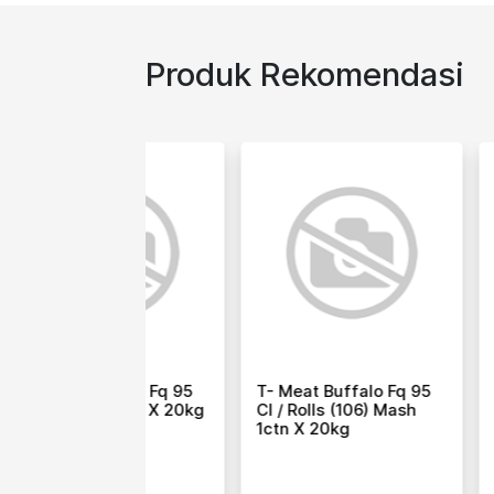
Produk Rekomendasi
Buffalo Fq 95
T- Meat Buffalo Chuck
T- Meat Bu
ls (106) Mash
Tender (64) Aldua 1ctn
Silverside
20kg
X 20kg
Gandik (4
1ctn X 20k