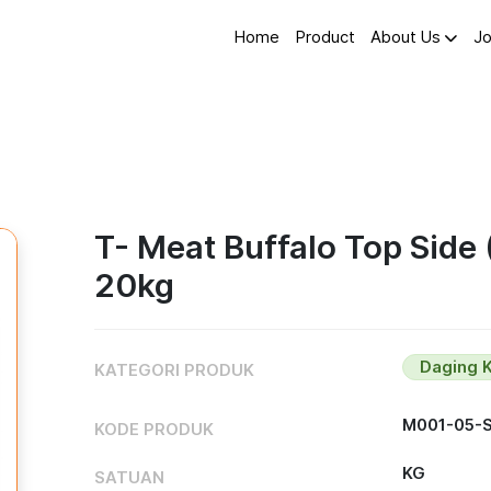
Home
Product
About Us
Jo
T- Meat Buffalo Top Side 
20kg
Daging 
KATEGORI PRODUK
M001-05-
KODE PRODUK
KG
SATUAN