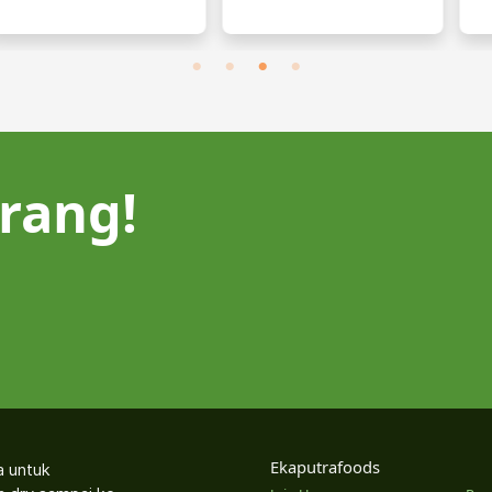
rang!
Ekaputrafoods
a untuk