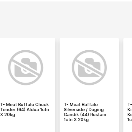
ffalo
T-Meat Buffalo
T- Meat Buff
 / Daging
Knuckle / Daging
Cl 18 Iaf 1ct
4) Rustam
Kelapa (42) Rustam
g
1ctn X 20kg