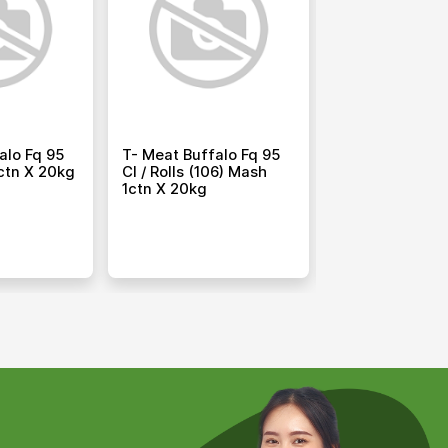
alo Fq 95
T- Meat Buffalo Fq 95
T- Meat Buffa
1ctn X 20kg
Cl / Rolls (106) Mash
Tender (64) Al
1ctn X 20kg
X 20kg