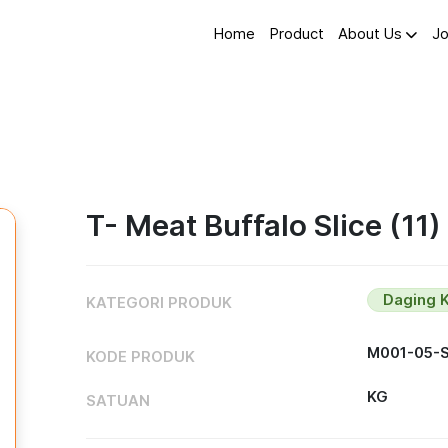
Home
Product
About Us
Jo
T- Meat Buffalo Slice (11
Daging 
KATEGORI PRODUK
M001-05-
KODE PRODUK
KG
SATUAN