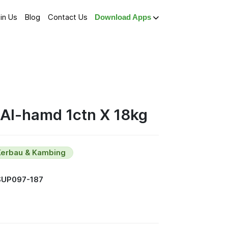
in Us
Blog
Contact Us
Download Apps
) Al-hamd 1ctn X 18kg
Kerbau & Kambing
SUP097-187