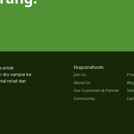
Ekaputrafoods
a untuk
an dry sampai ke
Join Us
Pro
nal retail dan
About Us
Blo
Our Customers & Partner
Tes
Community
Car
o