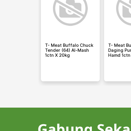
Buffalo Top
T- Meat Buffalo Chuck
T- Meat Bu
) Al-Mash 1ctn
Tender (64) Al-Mash
Daging Pun
1ctn X 20kg
Hamd 1ctn
Gabung Seka