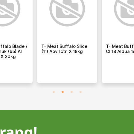
ffalo Blade /
T- Meat Buffalo Slice
T- Meat Buff
uk (65) Al
(11) Aov 1ctn X 18kg
Cl 18 Aldua 
 X 20kg
rang!