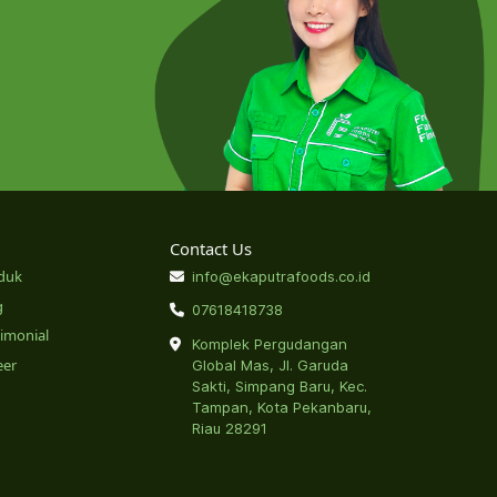
Contact Us
duk
info@ekaputrafoods.co.id
g
07618418738
timonial
Komplek Pergudangan
eer
Global Mas, Jl. Garuda
Sakti, Simpang Baru, Kec.
Tampan, Kota Pekanbaru,
Riau 28291