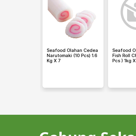
 Fish Nugget
Seafood Olahan Cedea
Seafood O
Narutomaki (10 Pcs) 1.6
Fish Roll 
Kg X 7
Pcs ) 1kg X