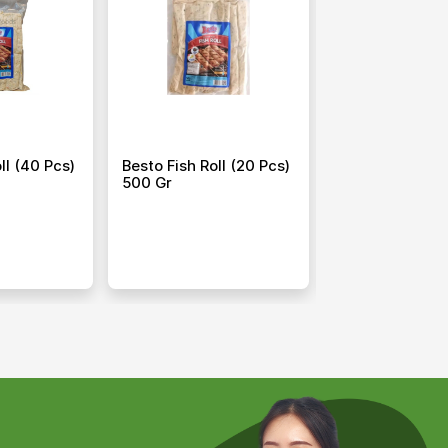
ll (40 Pcs)
Besto Fish Roll (20 Pcs)
Seafood Olah
500 Gr
Fish Roll ( Roll 
Pcs 200 Gr X 2