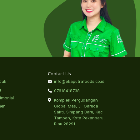
Contact Us
duk
info@ekaputrafoods.co.id
g
07618418738
timonial
Komplek Pergudangan
eer
Global Mas, Jl. Garuda
Sakti, Simpang Baru, Kec.
Tampan, Kota Pekanbaru,
Riau 28291