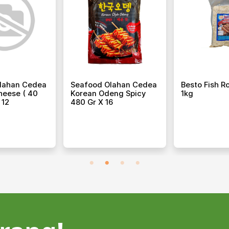
lahan Cedea
Seafood Olahan Cedea
Besto Fish Ro
Cheese ( 40
Korean Odeng Spicy
1kg
 12
480 Gr X 16