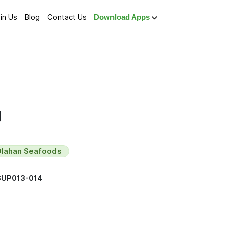
in Us
Blog
Contact Us
Download Apps
g
Olahan Seafoods
SUP013-014