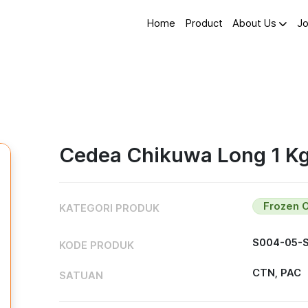
Home
Product
About Us
Jo
Cedea Chikuwa Long 1 K
Frozen 
KATEGORI PRODUK
S004-05-
KODE PRODUK
CTN, PAC
SATUAN