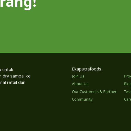
rang!
Ekaputrafoods
a untuk
an dry sampai ke
Join Us
Pro
nal retail dan
About Us
Blo
Our Customers & Partner
Tes
Community
Car
o