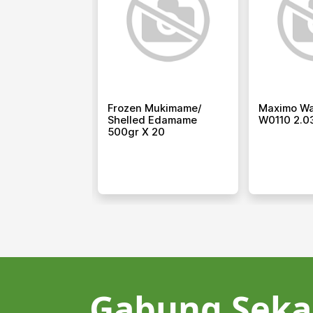
n Edamame
Frozen Mukimame/
Maximo Wa
alted 500gr X
Shelled Edamame
W0110 2.0
500gr X 20
Gabung Seka