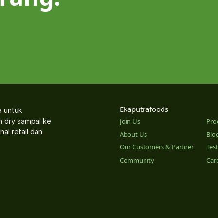
Ekaputrafoods
a untuk
an dry sampai ke
Join Us
Pro
nal retail dan
About Us
Blo
Our Customers & Partner
Tes
Community
Car
o