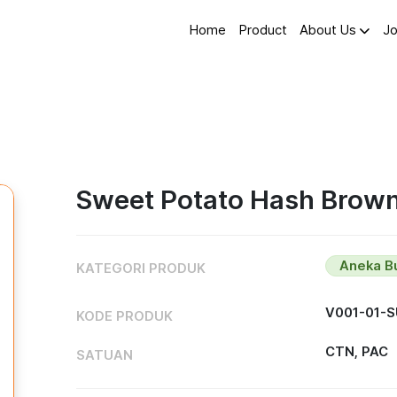
Home
Product
About Us
Jo
Sweet Potato Hash Brown
Aneka B
KATEGORI PRODUK
V001-01-
KODE PRODUK
CTN, PAC
SATUAN