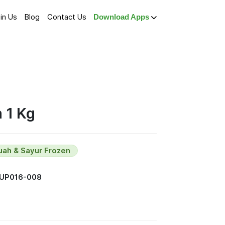
in Us
Blog
Contact Us
Download Apps
 1 Kg
uah & Sayur Frozen
SUP016-008