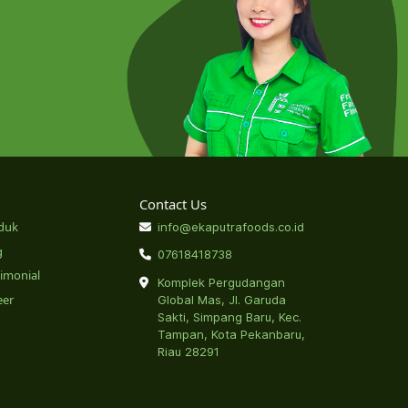
Contact Us
duk
info@ekaputrafoods.co.id
g
07618418738
timonial
Komplek Pergudangan
eer
Global Mas, Jl. Garuda
Sakti, Simpang Baru, Kec.
Tampan, Kota Pekanbaru,
Riau 28291