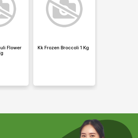
uli Flower
Kk Frozen Broccoli 1 Kg
Kk Kentang Sh
Kg
Coated 2,5 Kg