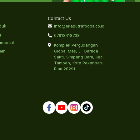
Contact Us
duk
info@ekaputrafoods.co.id
g
07618418738
timonial
Komplek Pergudangan
eer
Global Mas, Jl. Garuda
Sakti, Simpang Baru, Kec.
Tampan, Kota Pekanbaru,
Riau 28291