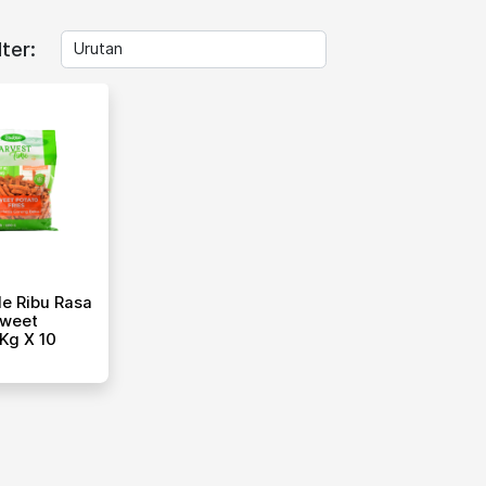
lter:
e Ribu Rasa
Sweet
 Kg X 10