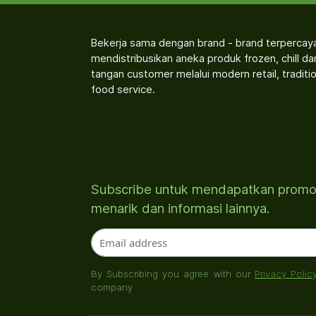
Bekerja sama dengan brand - brand terpercay
mendistribusikan aneka produk frozen, chill d
tangan customer melalui modern retail, traditio
food service.
Subscribe untuk mendapatkan prom
menarik dan informasi lainnya.
By Subscribing you agree with our
Privacy Polic
company