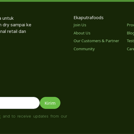
Ekaputrafoods
a untuk
an dry sampai ke
Join Us
Pro
nal retail dan
About Us
Blo
Our Customers & Partner
Tes
Community
Car
o
y
and to receive updates from our