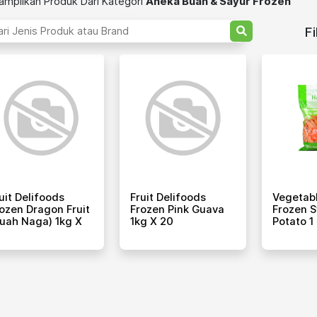
mpilkan Produk Dari Kategori
Aneka Buah & Sayur Frozen
Fi
uit Delifoods
Fruit Delifoods
Vegetabl
ozen Dragon Fruit
Frozen Pink Guava
Frozen 
uah Naga) 1kg X
1kg X 20
Potato 1