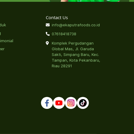
Contact Us
duk
info@ekaputrafoods.co.id
g
07618418738
timonial
Komplek Pergudangan
eer
Global Mas, Jl. Garuda
Sakti, Simpang Baru, Kec.
Tampan, Kota Pekanbaru,
Riau 28291