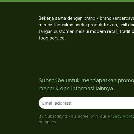
Bekerja sama dengan brand - brand terpercay
mendistribusikan aneka produk frozen, chill d
tangan customer melalui modern retail, traditio
food service.
Subscribe untuk mendapatkan prom
menarik dan informasi lainnya.
By Subscribing you agree with our
Privacy Polic
company