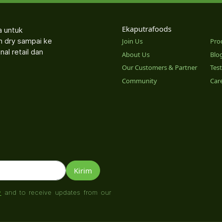
Ekaputrafoods
a untuk
an dry sampai ke
Join Us
Pro
nal retail dan
About Us
Blo
Our Customers & Partner
Tes
Community
Car
o
y
and to receive updates from our