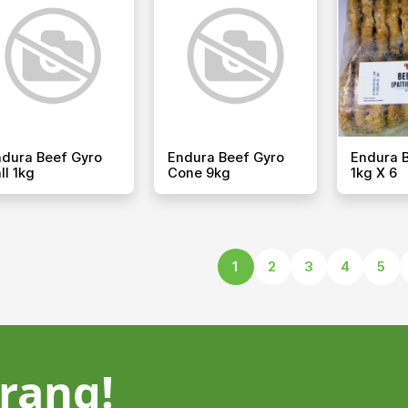
dura Beef Gyro
Endura Beef Gyro
Endura B
ll 1kg
Cone 9kg
1kg X 6
1
2
3
4
5
rang!