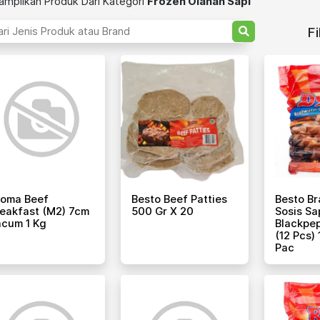
mpilkan Produk Dari Kategori
Frozen Olahan Sapi
Fi
roma Beef
Besto Beef Patties
Besto Br
eakfast (m2) 7cm
500 Gr X 20
Sosis Sa
cum 1 Kg
Blackpe
(12 Pcs) 
Pac