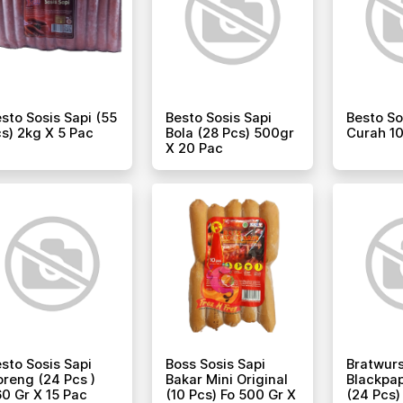
sto Sosis Sapi (55
Besto Sosis Sapi
Besto So
s) 2kg X 5 Pac
Bola (28 Pcs) 500gr
Curah 1
X 20 Pac
sto Sosis Sapi
Boss Sosis Sapi
Bratwurs
reng (24 Pcs )
Bakar Mini Original
Blackpa
0 Gr X 15 Pac
(10 Pcs) Fo 500 Gr X
(24 Pcs)