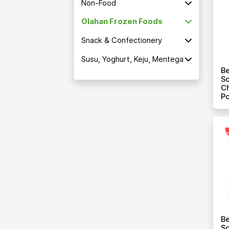
Non-Food
Olahan Frozen Foods
Snack & Confectionery
Susu, Yoghurt, Keju, Mentega
Be
So
Ch
Pc
Be
So