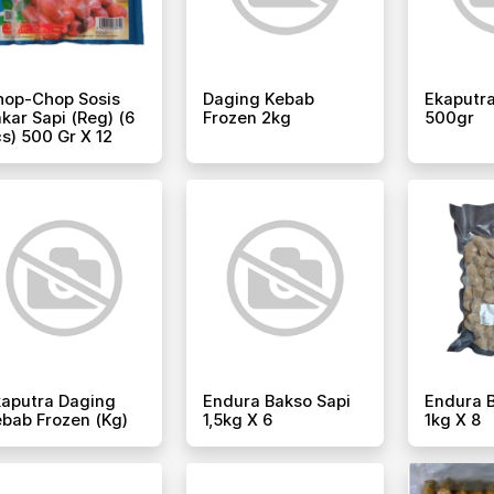
hop-Chop Sosis
Daging Kebab
Ekaputra
kar Sapi (reg) (6
Frozen 2kg
500gr
s) 500 Gr X 12
aputra Daging
Endura Bakso Sapi
Endura B
bab Frozen (kg)
1,5kg X 6
1kg X 8