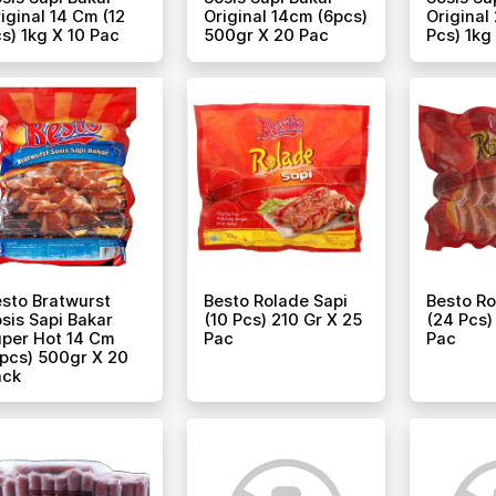
iginal 14 Cm (12
Original 14cm (6pcs)
Original
s) 1kg X 10 Pac
500gr X 20 Pac
Pcs) 1kg
sto Bratwurst
Besto Rolade Sapi
Besto Ro
sis Sapi Bakar
(10 Pcs) 210 Gr X 25
(24 Pcs)
per Hot 14 Cm
Pac
Pac
pcs) 500gr X 20
ack