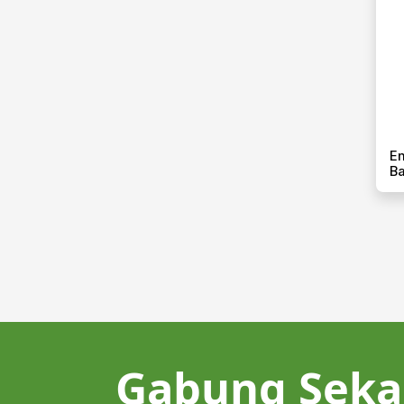
En
Ba
Gabung Seka