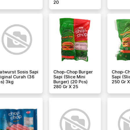
20
atwurst Sosis Sapi
Chop-Chop Burger
Chop-Ch
iginal Curah (36
Sapi (slice Mini
Sapi (sli
s) 3kg
Burger) (20 Pcs)
250 Gr X
280 Gr X 25