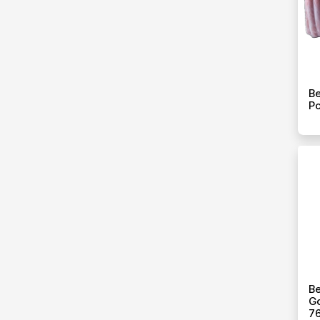
Be
Pc
Be
Go
76