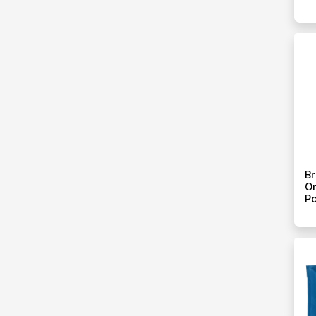
Br
Or
Pc