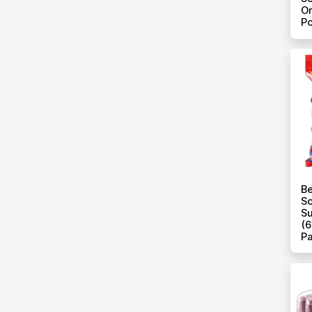
Or
Pc
Be
So
Su
(6
P