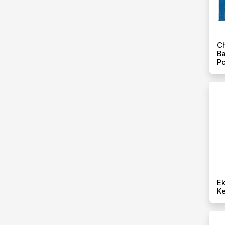
C
Ba
Pc
Ek
Ke