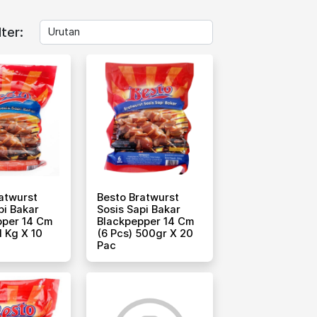
lter:
atwurst
Besto Bratwurst
pi Bakar
Sosis Sapi Bakar
pper 14 Cm
Blackpepper 14 Cm
1 Kg X 10
(6 Pcs) 500gr X 20
Pac