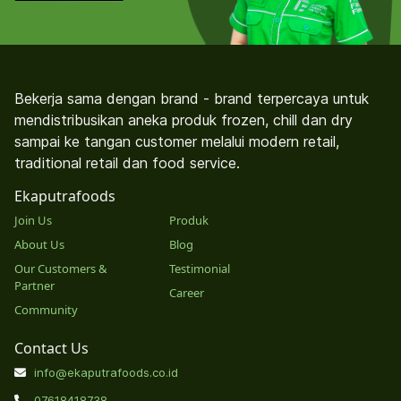
Bekerja sama dengan brand - brand terpercaya untuk
mendistribusikan aneka produk frozen, chill dan dry
sampai ke tangan customer melalui modern retail,
traditional retail dan food service.
Ekaputrafoods
Join Us
Produk
About Us
Blog
Our Customers &
Testimonial
Partner
Career
Community
Contact Us
info@ekaputrafoods.co.id
07618418738