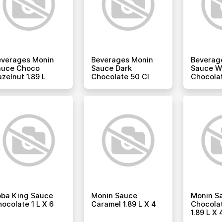
everages Monin
Beverages Monin
Beverag
auce Choco
Sauce Dark
Sauce W
zelnut 1.89 L
Chocolate 50 Cl
Chocolat
oba King Sauce
Monin Sauce
Monin S
ocolate 1 L X 6
Caramel 1.89 L X 4
Chocola
1.89 L X 