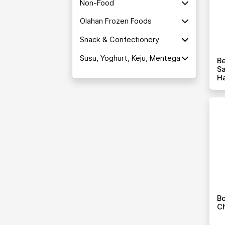
Non-Food
Olahan Frozen Foods
Snack & Confectionery
Susu, Yoghurt, Keju, Mentega
B
S
Ha
B
Ch