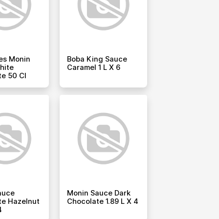
es Monin
Boba King Sauce
hite
Caramel 1 L X 6
e 50 Cl
auce
Monin Sauce Dark
te Hazelnut
Chocolate 1.89 L X 4
4