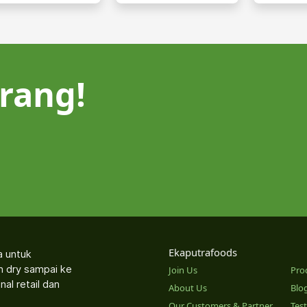
rang!
Ekaputrafoods
a untuk
an dry sampai ke
Join Us
Pro
nal retail dan
About Us
Blo
Our Customers & Partner
Tes