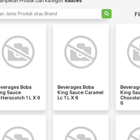
mpilkan Produk Dari Kategori
Sauces
Fi
everages Boba
Beverages Boba
Beverag
ing Sauce
King Sauce Caramel
King Sa
tterscotch 1 L X 6
Lc 1 L X 6
Chocolat
6