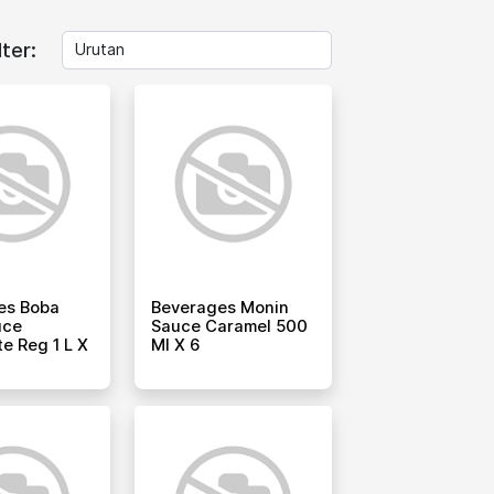
lter:
es Boba
Beverages Monin
uce
Sauce Caramel 500
e Reg 1 L X
Ml X 6