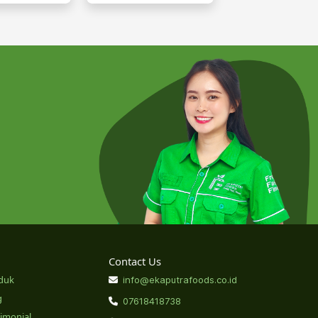
Contact Us
duk
info@ekaputrafoods.co.id
g
07618418738
timonial