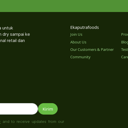
Ekaputrafoods
a untuk
an dry sampai ke
Join Us
Pro
nal retail dan
About Us
Blo
Our Customers & Partner
Tes
Community
Car
o
y
and to receive updates from our