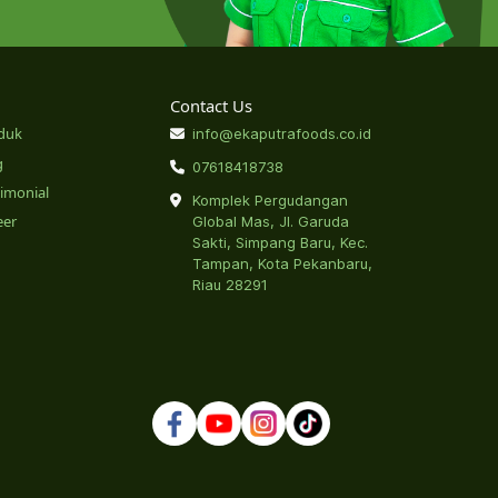
Contact Us
duk
info@ekaputrafoods.co.id
g
07618418738
timonial
Komplek Pergudangan
eer
Global Mas, Jl. Garuda
Sakti, Simpang Baru, Kec.
Tampan, Kota Pekanbaru,
Riau 28291