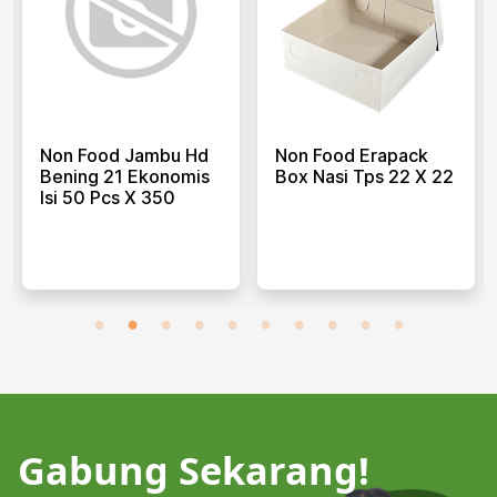
od Jambu Hd
Non Food Erapack
Non Food 
 21 Ekonomis
Box Nasi Tps 22 X 22
Putih 35 E
Pcs X 350
50 Pcs X 
Gabung Sekarang!