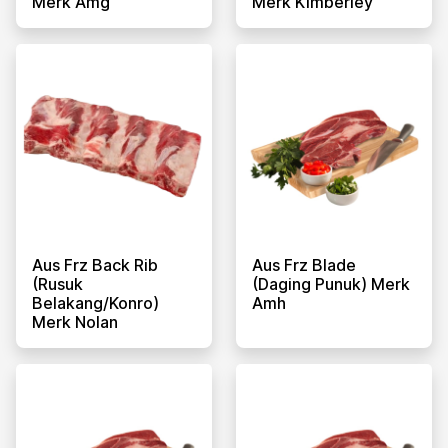
Merk Amg
Merk Kimberley
Aus Frz Back Rib
Aus Frz Blade
(rusuk
(daging Punuk) Merk
Belakang/konro)
Amh
Merk Nolan