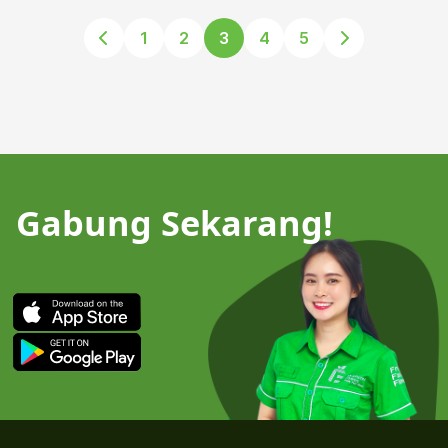
1
2
3
4
5
Gabung Sekarang!